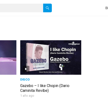
B
DISCO
Gazebo – I like Chopin (Dario
Caminita Revibe)
1 año ago