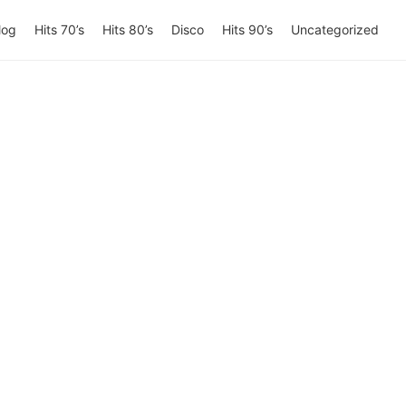
log
Hits 70’s
Hits 80’s
Disco
Hits 90’s
Uncategorized