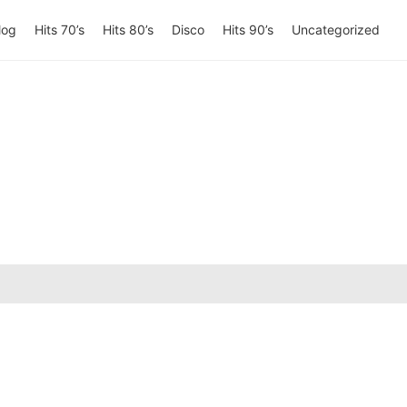
log
Hits 70’s
Hits 80’s
Disco
Hits 90’s
Uncategorized