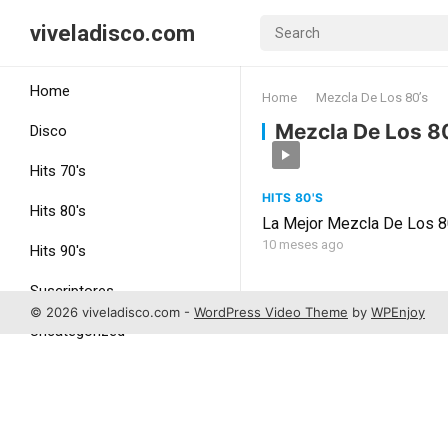
viveladisco.com
Home
Home
Mezcla De Los 80’s
Mezcla De Los 8
Disco
Hits 70's
HITS 80'S
Hits 80's
La Mejor Mezcla De Los 8
10 meses ago
Hits 90's
Suscriptores
© 2026 viveladisco.com -
WordPress Video Theme
by
WPEnjoy
Uncategorized