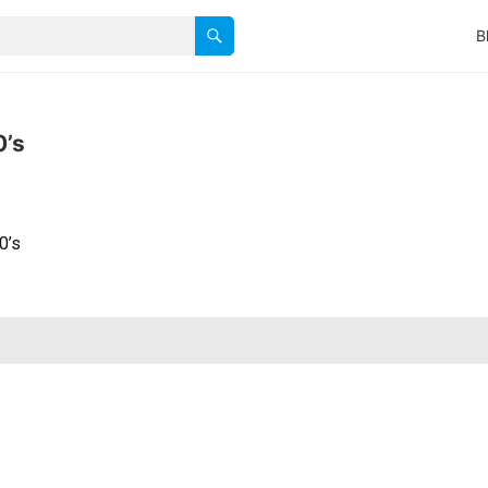
B
0’s
0’s