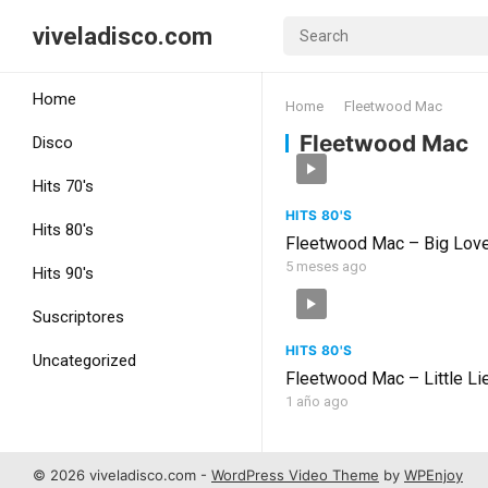
viveladisco.com
Home
Home
Fleetwood Mac
Fleetwood Mac
Disco
Hits 70's
HITS 80'S
Hits 80's
Fleetwood Mac – Big Lov
5 meses ago
Hits 90's
Suscriptores
HITS 80'S
Uncategorized
Fleetwood Mac – Little Li
1 año ago
© 2026 viveladisco.com -
WordPress Video Theme
by
WPEnjoy