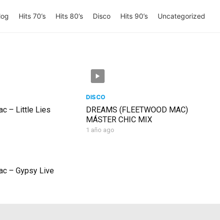
log
Hits 70’s
Hits 80’s
Disco
Hits 90’s
Uncategorized
DISCO
c – Little Lies
DREAMS (FLEETWOOD MAC)
MÁSTER CHIC MIX
1 año ago
c – Gypsy Live